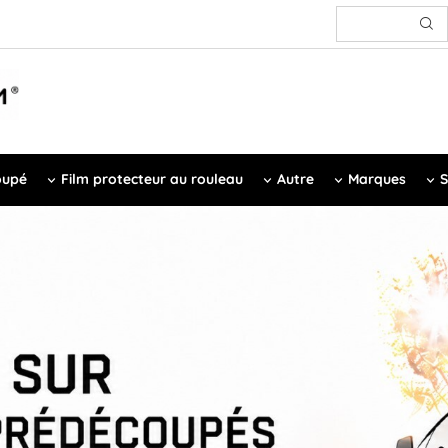
oupé
Film protecteur au rouleau
Autre
Marques
S