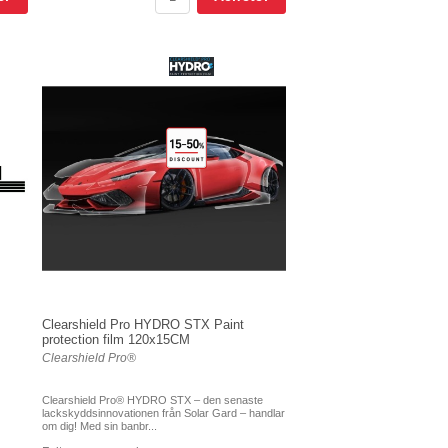
Clearshield Pro HYDRO STX Paint
protection film 120x15CM
Clearshield Pro®
Clearshield Pro® HYDRO STX – den senaste
lackskyddsinnovationen från Solar Gard – handlar
om dig! Med sin banbr...