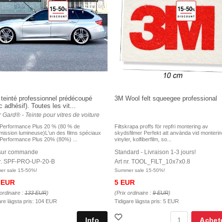
 teinté professionnel prédécoupé
3M Wool felt squeegee professional
 adhésif). Toutes les vit...
 Gard® - Teinte pour vitres de voiture
 Performance Plus 20 % (80 % de
Filtskrapa proffs för repfri montering av
mission lumineuse)L'un des films spéciaux
skydsfilmer Perfekt att använda vid monteri
 Performance Plus 20% (80%) ...
vinyler, kolfiberfilm, so...
 sur commande
Standard - Livraison 1-3 jours!
nr. SPF-PRO-UP-20-B
Art nr. TOOL_FILT_10x7x0.8
r sale 15-50%!
Summer sale 15-50%!
 EUR
5 EUR
ordinaire :
133 EUR
)
(Prix ordinaire :
9 EUR
)
are lägsta pris:
104 EUR
Tidigare lägsta pris:
5 EUR
Achet