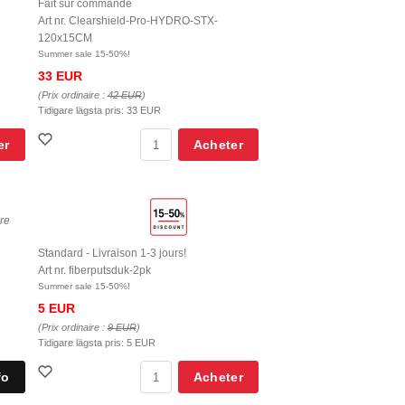
Fait sur commande
Art nr. Clearshield-Pro-HYDRO-STX-
120x15CM
Summer sale 15-50%!
33 EUR
(Prix ordinaire :
42 EUR
)
Tidigare lägsta pris:
33 EUR
er
Acheter
ure
Standard - Livraison 1-3 jours!
Art nr. fiberputsduk-2pk
Summer sale 15-50%!
5 EUR
(Prix ordinaire :
9 EUR
)
Tidigare lägsta pris:
5 EUR
Acheter