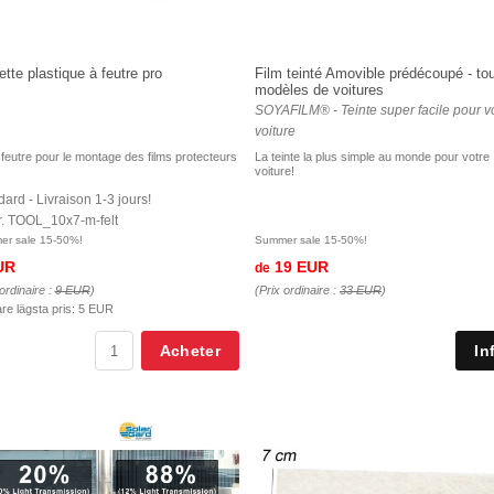
ette plastique à feutre pro
Film teinté Amovible prédécoupé - to
modèles de voitures
SOYAFILM® - Teinte super facile pour v
voiture
feutre pour le montage des films protecteurs
La teinte la plus simple au monde pour votre
voiture!
ard - Livraison 1-3 jours!
nr. TOOL_10x7-m-felt
r sale 15-50%!
Summer sale 15-50%!
UR
19 EUR
de
ordinaire :
9 EUR
)
(Prix ordinaire :
33 EUR
)
are lägsta pris:
5 EUR
Acheter