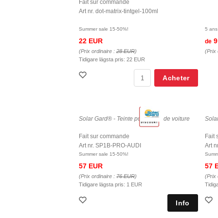
Fait sur commande
Art nr. dot-matrix-tintgel-100ml
Summer sale 15-50%!
5 ans
22 EUR
9
de
(Prix ordinaire :
28 EUR
)
(Prix 
Tidigare lägsta pris:
22 EUR
Acheter
Solar Gard® - Teinte pour vitres de voiture
Solar
Fait sur commande
Fait
Art nr. SP1B-PRO-AUDI
Art 
Summer sale 15-50%!
Summe
57 EUR
57 
(Prix ordinaire :
76 EUR
)
(Prix 
Tidigare lägsta pris:
1 EUR
Tidig