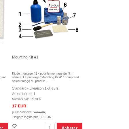
Mounting Kit #1
Kit de montage #1 - pour le montage du film
ng av
solaire. Le package "Mounting Kit #1" comprend
selon l'image du produit ...
Standard - Livraison 1-3 jours!
Art nr. tool-kit-1
Summer sale 15-50%!
17 EUR
(Prix ordinaire :
34 EUR
)
Tidigare lägsta pris:
17 EUR
er
Acheter