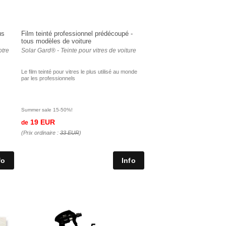
us
Film teinté professionnel prédécoupé -
tous modèles de voiture
otre
Solar Gard® - Teinte pour vitres de voiture
Le film teinté pour vitres le plus utilisé au monde
par les professionnels
Summer sale 15-50%!
19 EUR
de
(Prix ordinaire :
33 EUR
)