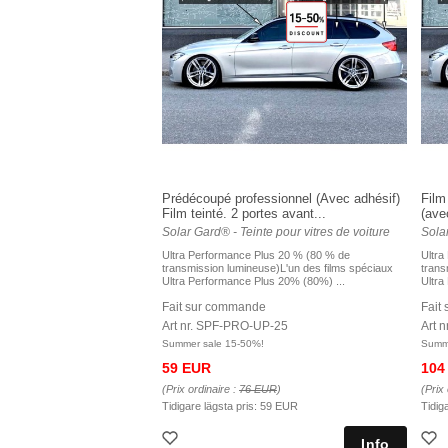
Prédécoupé professionnel (Avec adhésif)
Film
Film teinté. 2 portes avant...
(avec
Solar Gard® - Teinte pour vitres de voiture
Solar
Ultra Performance Plus 20 % (80 % de
Ultra
transmission lumineuse)L'un des films spéciaux
trans
Ultra Performance Plus 20% (80%) ...
Ultra
Fait sur commande
Fait
Art nr. SPF-PRO-UP-25
Art 
Summer sale 15-50%!
Summe
59 EUR
104
(Prix ordinaire :
76 EUR
)
(Prix 
Tidigare lägsta pris:
59 EUR
Tidig