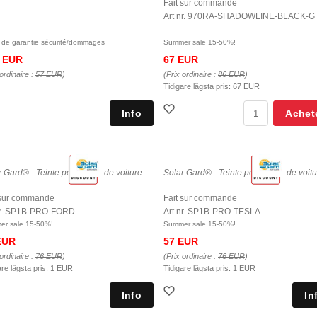
Fait sur commande
Art nr. 970RA-SHADOWLINE-BLACK-G
 de garantie sécurité/dommages
Summer sale 15-50%!
 EUR
67 EUR
ordinaire :
57 EUR
)
(Prix ordinaire :
86 EUR
)
Tidigare lägsta pris:
67 EUR
Achet
 Gard® - Teinte pour vitres de voiture
Solar Gard® - Teinte pour vitres de voit
 sur commande
Fait sur commande
nr. SP1B-PRO-FORD
Art nr. SP1B-PRO-TESLA
r sale 15-50%!
Summer sale 15-50%!
EUR
57 EUR
ordinaire :
76 EUR
)
(Prix ordinaire :
76 EUR
)
are lägsta pris:
1 EUR
Tidigare lägsta pris:
1 EUR