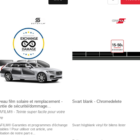
eau film solaire et remplacement -
Svart blank - Chromedelete
ntie de sécurité/dommage...
FILM® - Teinte super facile pour votre
re
FILM® Garanties et programmes d'échange
Svart högblank vinyl för bilens lister
ables ! Pour utiliser cet article, une
bation de notre part e...