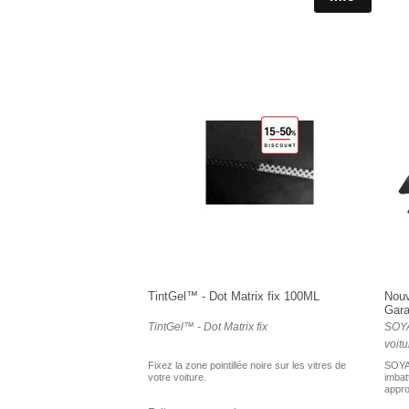
TintGel™ - Dot Matrix fix 100ML
Nouv
Gara
TintGel™ - Dot Matrix fix
SOYA
voitu
Fixez la zone pointillée noire sur les vitres de
SOYA
votre voiture.
imbatt
appro