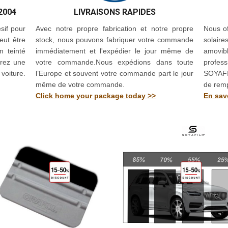
2004
LIVRAISONS RAPIDES
sif pour
Avec notre propre fabrication et notre propre
Nous of
eut être
stock, nous pouvons fabriquer votre commande
solaire
m teinté
immédiatement et l'expédier le jour même de
amovib
drez une
votre commande.Nous expédions dans toute
profes
 voiture.
l’Europe et souvent votre commande part le jour
SOYAFI
même de votre commande.
de rem
Click home your package today >>
En savo