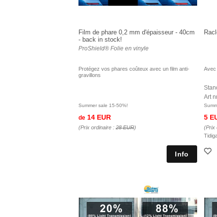
Film de phare 0,2 mm d'épaisseur - 40cm
Racl
- back in stock!
ProShield® Folie en vinyle
Protégez vos phares coûteux avec un film anti-
Avec 
gravillons
Stand
Art 
Summer sale 15-50%!
Summe
14 EUR
5 E
de
(Prix ordinaire :
28 EUR
)
(Prix 
Tidig