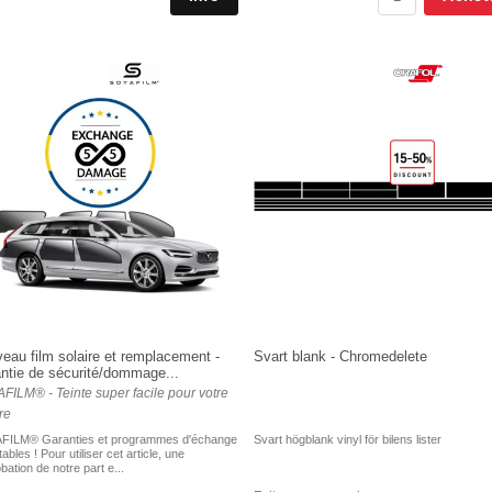
eau film solaire et remplacement -
Svart blank - Chromedelete
ntie de sécurité/dommage...
FILM® - Teinte super facile pour votre
re
FILM® Garanties et programmes d'échange
Svart högblank vinyl för bilens lister
ables ! Pour utiliser cet article, une
bation de notre part e...