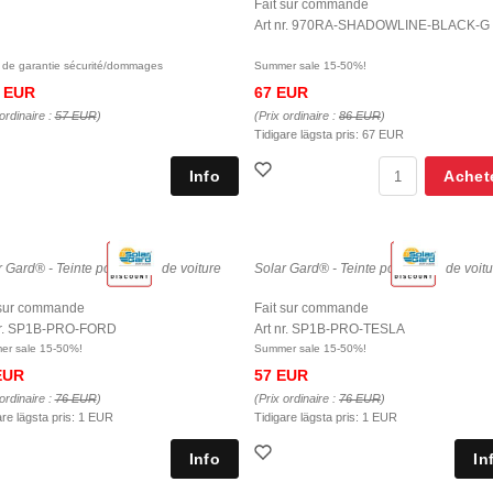
Fait sur commande
Art nr. 970RA-SHADOWLINE-BLACK-G
 de garantie sécurité/dommages
Summer sale 15-50%!
 EUR
67 EUR
ordinaire :
57 EUR
)
(Prix ordinaire :
86 EUR
)
Tidigare lägsta pris:
67 EUR
Achet
 Gard® - Teinte pour vitres de voiture
Solar Gard® - Teinte pour vitres de voit
 sur commande
Fait sur commande
nr. SP1B-PRO-FORD
Art nr. SP1B-PRO-TESLA
r sale 15-50%!
Summer sale 15-50%!
EUR
57 EUR
ordinaire :
76 EUR
)
(Prix ordinaire :
76 EUR
)
are lägsta pris:
1 EUR
Tidigare lägsta pris:
1 EUR