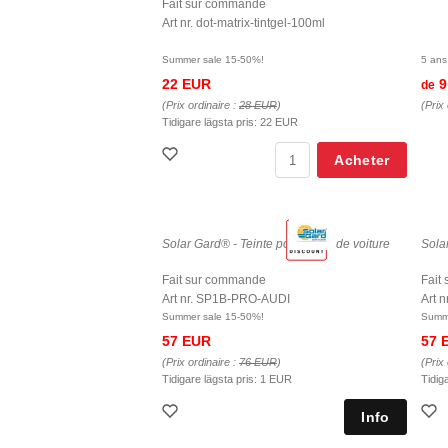
Fait sur commande
Art nr. dot-matrix-tintgel-100ml
Summer sale 15-50%!
5 ans
22 EUR
9
de
(Prix ordinaire :
28 EUR
)
(Prix 
Tidigare lägsta pris:
22 EUR
Acheter
Solar Gard® - Teinte pour vitres de voiture
Solar
Fait sur commande
Fait
Art nr. SP1B-PRO-AUDI
Art 
Summer sale 15-50%!
Summe
57 EUR
57 
(Prix ordinaire :
76 EUR
)
(Prix 
Tidigare lägsta pris:
1 EUR
Tidig