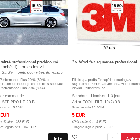
 teinté professionnel prédécoupé
3M Wool felt squeegee professional
 adhésif). Toutes les vit...
 Gard® - Teinte pour vitres de voiture
 Performance Plus 20 % (80 % de
Filtskrapa proffs för repfri montering av
mission lumineuse)L'un des films spéciaux
skydsfilmer Perfekt att använda vid monteri
 Performance Plus 20% (80%) ...
vinyler, kolfiberfilm, so...
 sur commande
Standard - Livraison 1-3 jours!
nr. SPF-PRO-UP-20-B
Art nr. TOOL_FILT_10x7x0.8
r sale 15-50%!
Summer sale 15-50%!
 EUR
5 EUR
ordinaire :
133 EUR
)
(Prix ordinaire :
9 EUR
)
are lägsta pris:
104 EUR
Tidigare lägsta pris:
5 EUR
Achet