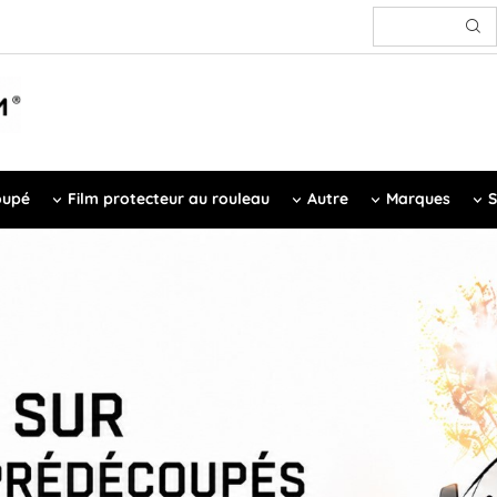
oupé
Film protecteur au rouleau
Autre
Marques
S