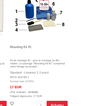
Mounting Kit #1
Kit de montage #1 - pour le montage du film
ng av
solaire. Le package "Mounting Kit #1" comprend
selon l'image du produit ...
Standard - Livraison 1-3 jours!
Art nr. tool-kit-1
Summer sale 15-50%!
17 EUR
(Prix ordinaire :
34 EUR
)
Tidigare lägsta pris:
17 EUR
er
Acheter