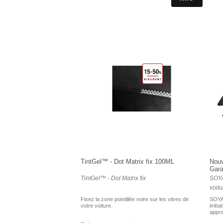
TintGel™ - Dot Matrix fix 100ML
Nouv
Gara
TintGel™ - Dot Matrix fix
SOYA
voitu
Fixez la zone pointillée noire sur les vitres de
SOYA
votre voiture.
imbatt
appro