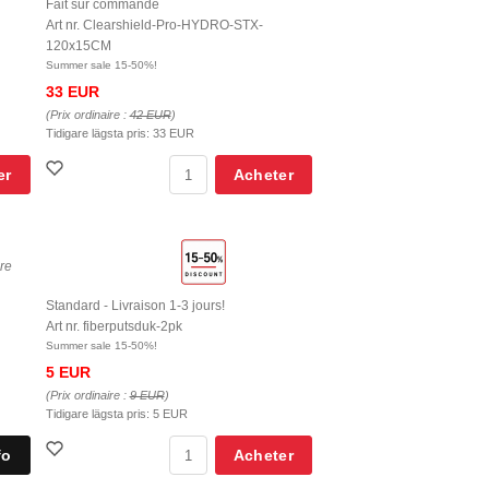
Fait sur commande
Art nr. Clearshield-Pro-HYDRO-STX-
120x15CM
Summer sale 15-50%!
33 EUR
(Prix ordinaire :
42 EUR
)
Tidigare lägsta pris:
33 EUR
er
Acheter
ure
Standard - Livraison 1-3 jours!
Art nr. fiberputsduk-2pk
Summer sale 15-50%!
5 EUR
(Prix ordinaire :
9 EUR
)
Tidigare lägsta pris:
5 EUR
Acheter