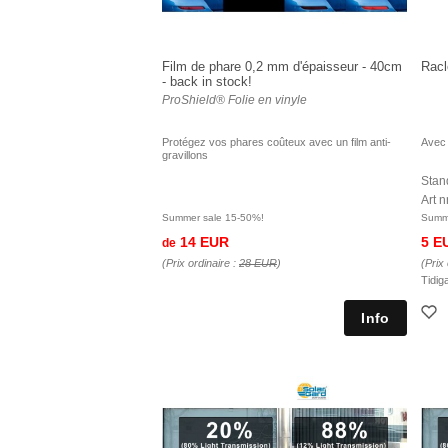
Film de phare 0,2 mm d'épaisseur - 40cm
Racl
- back in stock!
ProShield® Folie en vinyle
Protégez vos phares coûteux avec un film anti-
Avec 
gravillons
Stand
Art 
Summer sale 15-50%!
Summe
14 EUR
5 E
de
(Prix ordinaire :
28 EUR
)
(Prix 
Tidig