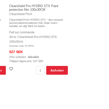
Clearshield Pro HYDRO STX Paint
protection film 100x30CM
Clearshield Pro®
e
Clearshield Pro® HYDRO STX – den senaste
lackskyddsinnovationen från Solar Gard –
handlar om dig! Med sin banbr...
Fait sur commande
Art nr. Clearshield-Pro-HYDRO-STX-
100x30cm
Summer sale 15-50%!
527 SEK
(Prix ordinaire :
659 SEK
)
Tidigare lägsta pris:
527 SEK
r
Acheter