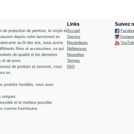
Links
Suivez 
lm de protection de peinture, le vinyle et
Accueil
Facebo
 passion depuis notre lancement en
Service
Instagr
fabricants au fil des ans, nous avons
Revendeurs
YouTub
férents films et accessoires, ce qui
Références
roduits de qualité et les dernières
Nouvelles
s et de pose.
Termes
seur de produits et services, vous
FAQ
eur en
os produits installés, vous avez
s uniques.
possible et le meilleur possible
ez comme fournisseur.