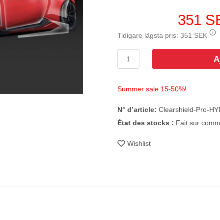
351 S
Tidigare lägsta pris:
351 SEK
A
Summer sale 15-50%!
N° d’article:
Clearshield-Pro-
État des stocks :
Fait sur com
Wishlist