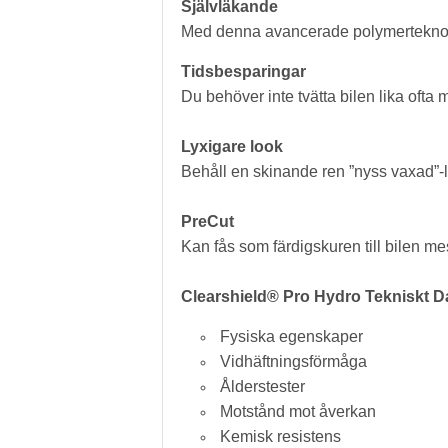
Självläkande
Med denna avancerade polymerteknol
Tidsbesparingar
Du behöver inte tvätta bilen lika oft
Lyxigare look
Behåll en skinande ren ”nyss vaxad”-
PreCut
Kan fås som färdigskuren till bilen me
Clearshield® Pro Hydro Tekniskt D
Fysiska egenskaper
Vidhäftningsförmåga
Ålderstester
Motstånd mot åverkan
Kemisk resistens