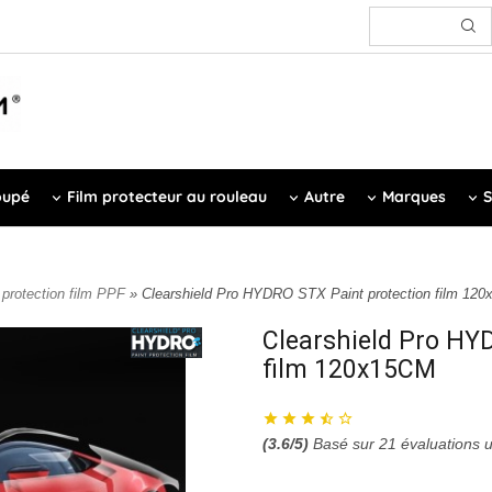
oupé
Film protecteur au rouleau
Autre
Marques
S
 protection film PPF
» Clearshield Pro HYDRO STX Paint protection film 12
Clearshield Pro HY
film 120x15CM
(
3.6
/5)
Basé sur
21
évaluations 