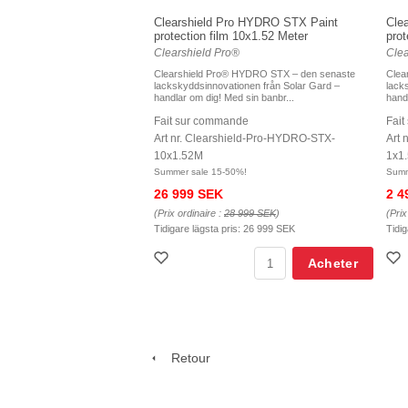
Clearshield Pro HYDRO STX Paint
Cle
protection film 10x1.52 Meter
prot
Clearshield Pro®
Clea
Clearshield Pro® HYDRO STX – den senaste
Clea
lackskyddsinnovationen från Solar Gard –
lack
handlar om dig! Med sin banbr...
hand
Fait sur commande
Fai
Art nr. Clearshield-Pro-HYDRO-STX-
Art 
10x1.52M
1x1
Summer sale 15-50%!
Summ
26 999 SEK
2 4
(Prix ordinaire :
28 999 SEK
)
(Prix
Tidigare lägsta pris:
26 999 SEK
Tidig
Acheter
Retour