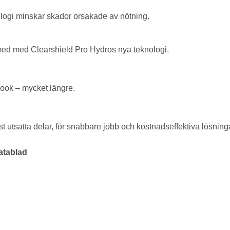
ogi minskar skador orsakade av nötning.
a med med Clearshield Pro Hydros nya teknologi.
look – mycket längre.
st utsatta delar, för snabbare jobb och kostnadseffektiva lösning
atablad