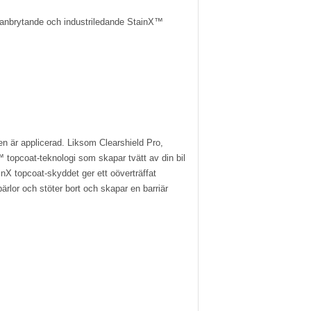
banbrytande och industriledande StainX™
en är applicerad. Liksom Clearshield Pro,
topcoat-teknologi som skapar tvätt av din bil
inX topcoat-skyddet ger ett oöverträffat
rlor och stöter bort och skapar en barriär