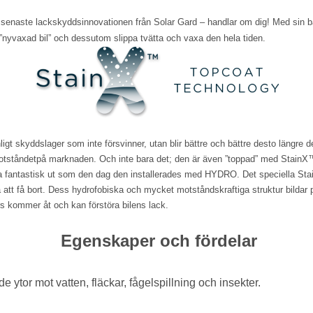
senaste lackskyddsinnovationen från Solar Gard – handlar om dig! Med sin 
 ”nyvaxad bil” och dessutom slippa tvätta och vaxa den hela tiden.
 skyddslager som inte försvinner, utan blir bättre och bättre desto längre d
otståndetpå marknaden. Och inte bara det; den är även ”toppad” med StainX™ 
r lika fantastisk ut som den dag den installerades med HYDRO. Det speciella Sta
tt få bort. Dess hydrofobiska och mycket motståndskraftiga struktur bildar pä
s kommer åt och kan förstöra bilens lack.
Egenskaper och fördelar
de ytor mot vatten, fläckar, fågelspillning och insekter.