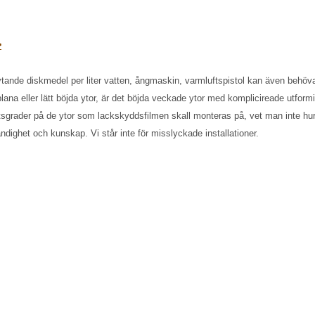
>
ande diskmedel per liter vatten, ångmaskin, varmluftspistol kan även behövas
lana eller lätt böjda ytor, är det böjda veckade ytor med komplicireade utfor
etsgrader på de ytor som lackskyddsfilmen skall monteras på, vet man inte hur 
ändighet och kunskap. Vi står inte för misslyckade installationer.