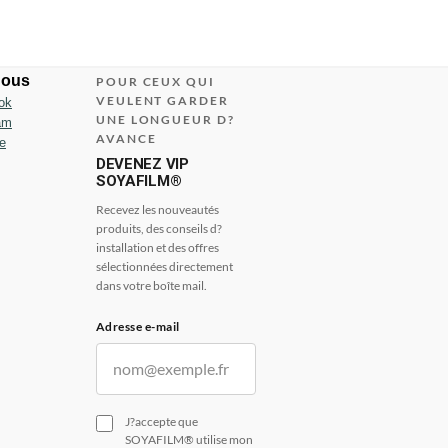
nous
POUR CEUX QUI
VEULENT GARDER
ok
UNE LONGUEUR D?
am
AVANCE
e
DEVENEZ VIP
SOYAFILM®
Recevez les nouveautés
produits, des conseils d?
installation et des offres
sélectionnées directement
dans votre boîte mail.
Adresse e-mail
J?accepte que
SOYAFILM® utilise mon