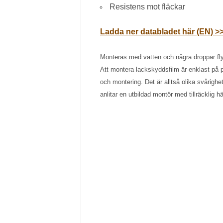
Resistens mot fläckar
Ladda ner databladet här (EN) >
Monteras med vatten och några droppar flyt
Att montera lackskyddsfilm är enklast på p
och montering. Det är alltså olika svårigh
anlitar en utbildad montör med tillräcklig h