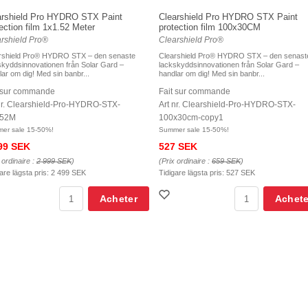
arshield Pro HYDRO STX Paint
Clearshield Pro HYDRO STX Paint
ection film 1x1.52 Meter
protection film 100x30CM
rshield Pro®
Clearshield Pro®
rshield Pro® HYDRO STX – den senaste
Clearshield Pro® HYDRO STX – den senast
skyddsinnovationen från Solar Gard –
lackskyddsinnovationen från Solar Gard –
lar om dig! Med sin banbr...
handlar om dig! Med sin banbr...
t sur commande
Fait sur commande
nr. Clearshield-Pro-HYDRO-STX-
Art nr. Clearshield-Pro-HYDRO-STX-
.52M
100x30cm-copy1
er sale 15-50%!
Summer sale 15-50%!
99 SEK
527 SEK
 ordinaire :
2 999 SEK
)
(Prix ordinaire :
659 SEK
)
are lägsta pris:
2 499 SEK
Tidigare lägsta pris:
527 SEK
Acheter
Achete