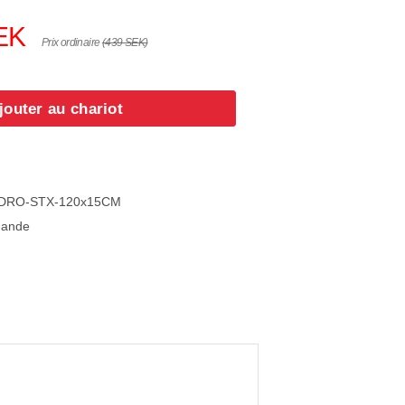
EK
Prix ordinaire
(439 SEK)
jouter au chariot
HYDRO-STX-120x15CM
mande