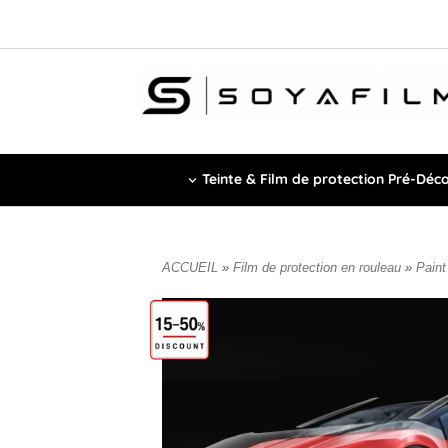
Teinte & Film de protection Pré-Déc
ACCUEIL
»
Film de protection en rouleau
»
Paint